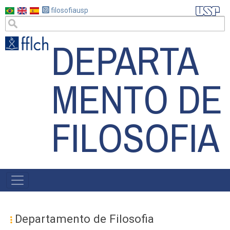
Pular
filosofiausp
para
o
DEPARTA
conteúdo
principal
MENTO DE
FILOSOFIA
MAIN
NAVIGATION
Departamento de Filosofia