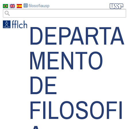
Pasar
filosofiausp
al
DEPARTA
contenido
principal
MENTO
DE
FILOSOFI