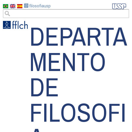
Pasar
filosofiausp
al
DEPARTA
contenido
principal
MENTO
DE
FILOSOFI