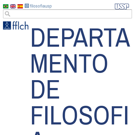
Pasar
filosofiausp
al
DEPARTA
contenido
principal
MENTO
DE
FILOSOFI