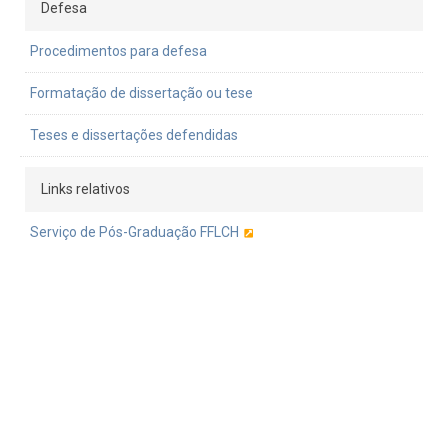
Defesa
Procedimentos para defesa
Formatação de dissertação ou tese
Teses e dissertações defendidas
Links relativos
Serviço de Pós-Graduação FFLCH
Janus
Pró-Reitoria de Inclusão e Pertencimento
Pró-reitoria de pós-graduação
ANPOF
Portal Alumni