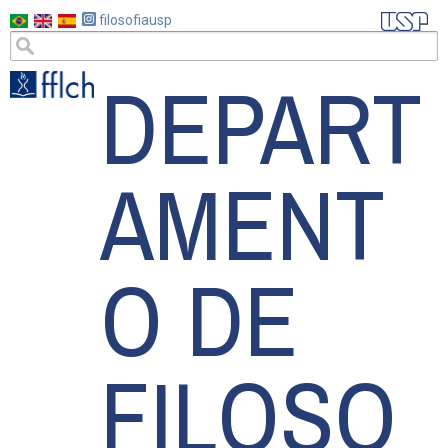
Pular
filosofiausp
para
DEPART
o
conteúdo
principal
AMENT
O DE
FILOSO