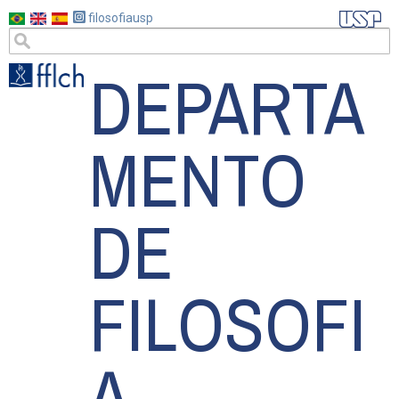
Pular
filosofiausp
para
o
DEPARTA
conteúdo
principal
MENTO
DE
FILOSOFI
A