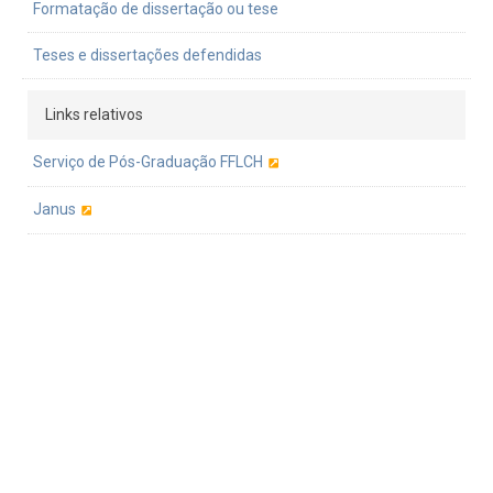
Formatação de dissertação ou tese
Teses e dissertações defendidas
Links relativos
Serviço de Pós-Graduação FFLCH
Janus
Pró-Reitoria de Inclusão e Pertencimento
Pró-reitoria de pós-graduação
ANPOF
Portal Alumni