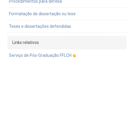
Procedimentos para defesa
Formatação de dissertação ou tese
Teses e dissertações defendidas
Links relativos
Serviço de Pós-Graduação FFLCH
Janus
Pró-Reitoria de Inclusão e Pertencimento
Pró-reitoria de pós-graduação
ANPOF
Portal Alumni