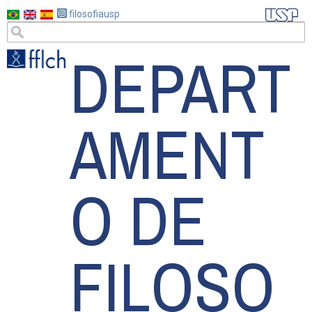
Pular
filosofiausp
para
DEPART
o
conteúdo
principal
AMENT
O DE
FILOSO