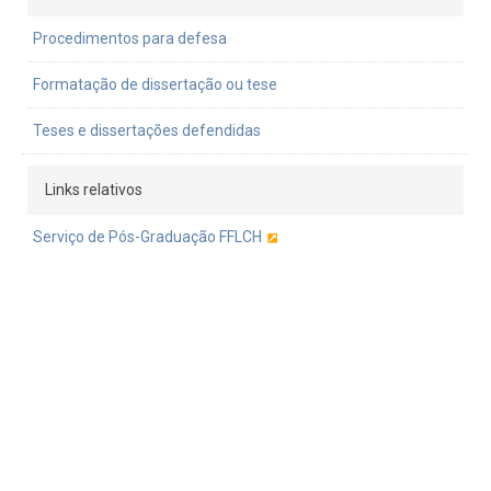
Procedimentos para defesa
Formatação de dissertação ou tese
Teses e dissertações defendidas
Links relativos
Serviço de Pós-Graduação FFLCH
Janus
Pró-Reitoria de Inclusão e Pertencimento
Pró-reitoria de pós-graduação
ANPOF
Portal Alumni