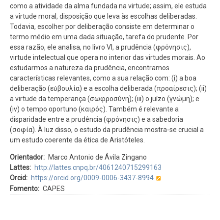
como a atividade da alma fundada na virtude; assim, ele estuda
a virtude moral, disposição que leva às escolhas deliberadas.
Todavia, escolher por deliberação consiste em determinar o
termo médio em uma dada situação, tarefa do prudente. Por
essa razão, ele analisa, no livro VI, a prudência (φρόνησις),
virtude intelectual que opera no interior das virtudes morais. Ao
estudarmos a natureza da prudência, encontramos
características relevantes, como a sua relação com: (i) a boa
deliberação (εὐβουλία) e a escolha deliberada (προαίρεσις); (ii)
a virtude da temperança (σωφροσύνη); (iii) o juízo (γνώμη); e
(iv) o tempo oportuno (καιρός). Também é relevante a
disparidade entre a prudência (φρόνησις) e a sabedoria
(σοφία). À luz disso, o estudo da prudência mostra-se crucial a
um estudo coerente da ética de Aristóteles.
Orientador
Marco Antonio de Ávila Zingano
Lattes
http://lattes.cnpq.br/4061240715299163
Orcid
https://orcid.org/0009-0006-3437-8994
Fomento
CAPES