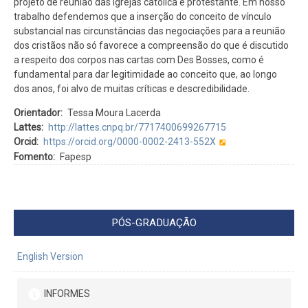
projeto de reunião das Igrejas católica e protestante. Em nosso
trabalho defendemos que a inserção do conceito de vínculo
substancial nas circunstâncias das negociações para a reunião
dos cristãos não só favorece a compreensão do que é discutido
a respeito dos corpos nas cartas com Des Bosses, como é
fundamental para dar legitimidade ao conceito que, ao longo
dos anos, foi alvo de muitas críticas e descredibilidade.
Orientador
Tessa Moura Lacerda
Lattes
http://lattes.cnpq.br/7717400699267715
Orcid
https://orcid.org/0000-0002-2413-552X
Fomento
Fapesp
PÓS-GRADUAÇÃO
English Version
INFORMES