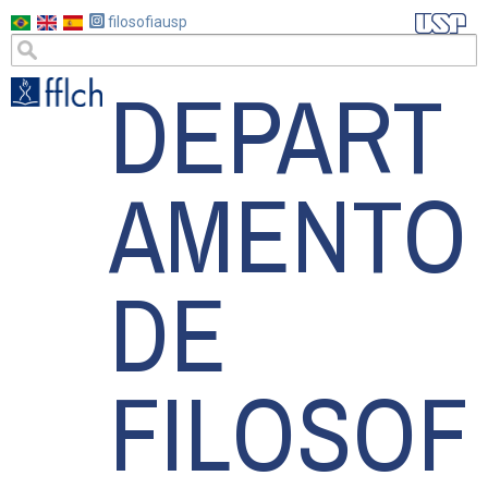
Pular
filosofiausp
para
DEPART
o
conteúdo
principal
AMENTO
DE
FILOSOF