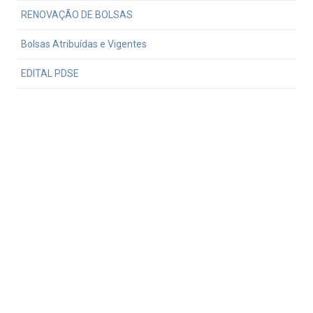
RENOVAÇÃO DE BOLSAS
Bolsas Atribuídas e Vigentes
EDITAL PDSE
Normativa do uso da verba PROEX
Defesa
Procedimentos para defesa
Formatação de dissertação ou tese
Teses e dissertações defendidas
Links relativos
Serviço de Pós-Graduação FFLCH