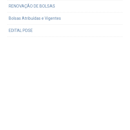
RENOVAÇÃO DE BOLSAS
Bolsas Atribuídas e Vigentes
EDITAL PDSE
Normativa do uso da verba PROEX
Defesa
Procedimentos para defesa
Formatação de dissertação ou tese
Teses e dissertações defendidas
Links relativos
Serviço de Pós-Graduação FFLCH