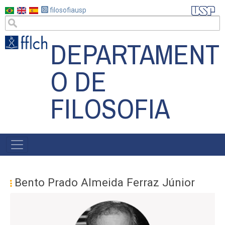
Pular
filosofiausp
para
o
DEPARTAMENT
conteúdo
principal
O DE
FILOSOFIA
MAIN
NAVIGATION
Bento Prado Almeida Ferraz Júnior