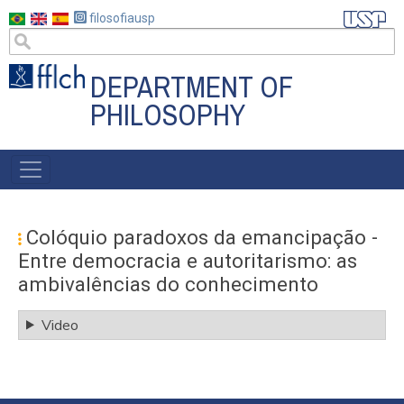
Skip
filosofiausp
to
main
content
DEPARTMENT OF
PHILOSOPHY
MENU
POSGRAD
Colóquio paradoxos da emancipação -
Entre democracia e autoritarismo: as
ambivalências do conhecimento
Video