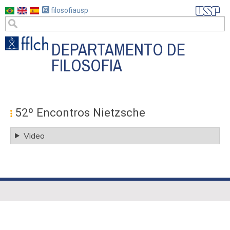
Pasar
filosofiausp
al
contenido
principal
DEPARTAMENTO DE
FILOSOFIA
#MENU
PÓS
52º Encontros Nietzsche
ES
Video