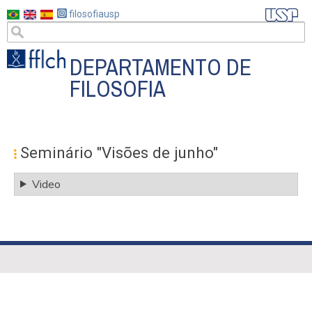
Pasar
filosofiausp
al
contenido
principal
DEPARTAMENTO DE
FILOSOFIA
#MENU
PÓS
Seminário "Visões de junho"
ES
Video