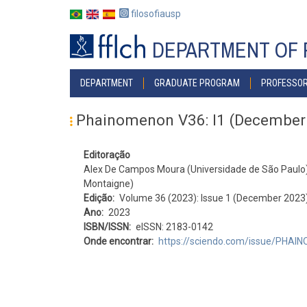
Skip
filosofiausp
to
main
DEPARTMENT OF 
content
MENU
DEPARTMENT
GRADUATE PROGRAM
PROFESSO
POSGRAD
Phainomenon V36: I1 (December
Editoração
Alex De Campos Moura (Universidade de São Paulo)
Montaigne)
Edição
Volume 36 (2023): Issue 1 (December 2023
Ano
2023
ISBN/ISSN
eISSN: 2183-0142
Onde encontrar
https://sciendo.com/issue/PHA