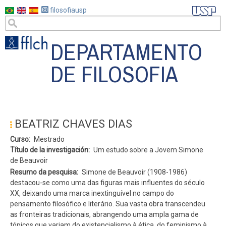
Pasar
filosofiausp
al
contenido
DEPARTAMENTO
principal
DE FILOSOFIA
#MENU
PÓS
BEATRIZ CHAVES DIAS
ES
Curso
Mestrado
Título de la investigación
Um estudo sobre a Jovem Simone
de Beauvoir
Resumo da pesquisa
Simone de Beauvoir (1908-1986)
destacou-se como uma das figuras mais influentes do século
XX, deixando uma marca inextinguível no campo do
pensamento filosófico e literário. Sua vasta obra transcendeu
as fronteiras tradicionais, abrangendo uma ampla gama de
tópicos que variam do existencialismo à ética, do feminismo à