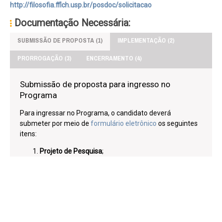
http://filosofia.fflch.usp.br/posdoc/solicitacao
Documentação Necessária:
SUBMISSÃO DE PROPOSTA (1)
IMPLEMENTAÇÃO (2)
PRORROGAÇÃO (3)
ENCERRAMENTO (4)
Submissão de proposta para ingresso no
Programa
Para ingressar no Programa, o candidato deverá
submeter por meio de
formulário eletrônico
os seguintes
itens:
Projeto de Pesquisa
;
Plano de atividades institucionais a ser elaborado
com o supervisor pretendido;
Curriculum Lattes;
Indicar um supervisor
(Prof. do Depto. de Filosofia)
que acompanhará suas atividades de pesquisa
mediante
Carta de Aceite
assinada pelo mesmo;