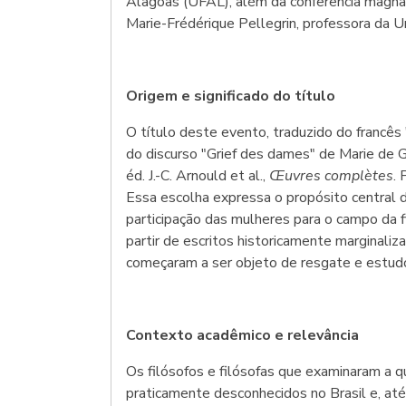
Alagoas (UFAL), além da conferência magna 
Marie-Frédérique Pellegrin, professora da U
Origem e significado do título
O título deste evento, traduzido do francês 
do discurso "Grief des dames" de Marie de 
éd. J.-C. Arnould et al.,
Œuvres complètes
. 
Essa escolha expressa o propósito central d
participação das mulheres para o campo da fi
partir de escritos historicamente marginal
começaram a ser objeto de resgate e estudo
Contexto acadêmico e relevância
Os filósofos e filósofas que examinaram a 
praticamente desconhecidos no Brasil e, a