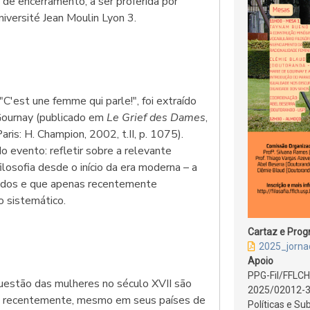
de encerramento, a ser proferida por
niversité Jean Moulin Lyon 3.
"C'est une femme qui parle!", foi extraído
Gournay (publicado em
Le Grief des Dames
,
Paris: H. Champion, 2002, t.II, p. 1075).
o evento: refletir sobre a relevante
losofia desde o início da era moderna – a
izados e que apenas recentemente
 sistemático.
Cartaz e Pro
2025_jorn
Apoio
PPG-Fil/FFLC
questão das mulheres no século XVII são
2025/02012-3)
té recentemente, mesmo em seus países de
Políticas e Su