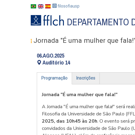
Pasar
filosofiausp
al
contenido
DEPARTAMENTO D
principal
#MENU
Jornada "É uma mulher que fala!
PÓS
ES
06.AGO.2025
Auditório 14
Programação
Inscrições
(solapa
activa)
Jornada "É uma mulher que fala!"
A Jornada "É uma mulher que fala!" será re
Filosofia da Universidade de São Paulo (F
2025, das 10h45 às 20h
. O evento será p
convidados da Universidade de São Paulo (