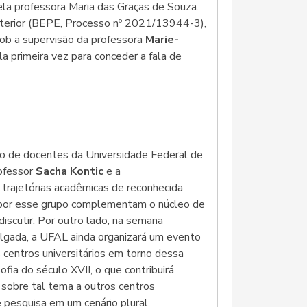
la professora Maria das Graças de Souza.
exterior (BEPE, Processo nº 2021/13944-3),
sob a supervisão da professora
Marie-
ela primeira vez para conceder a fala de
ão de docentes da Universidade Federal de
rofessor
Sacha Kontic
e a
 trajetórias acadêmicas de reconhecida
 por esse grupo complementam o núcleo de
iscutir. Por outro lado, na semana
lgada, a UFAL ainda organizará um evento
s centros universitários em torno dessa
ofia do século XVII, o que contribuirá
s sobre tal tema a outros centros
e pesquisa em um cenário plural,