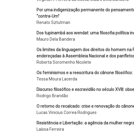
Por uma indigenização permanente do pensamento 
“contra-Um”
Renato Sztutman
Dos tupinambá aos wendat: uma filosofia política 
Mauro Dela Bandera
Os limites da linguagem dos direitos do homem na F
endereçadas à Assembleia Nacional e dos panflet
Roberta Soromenho Nicolete
Os feminismos e a reescritura do cânone filosófico:
Tessa Moura Lacerda
Discurso filosófico e escravidão no século XVIII: o
Rodrigo Brandão
O retorno do recalcado: crise e renovação do cânone
Lucas Vinicius Correa Rodrigues
Resistência e Libertação: a agência da mulher negr
Laíssa Ferreira