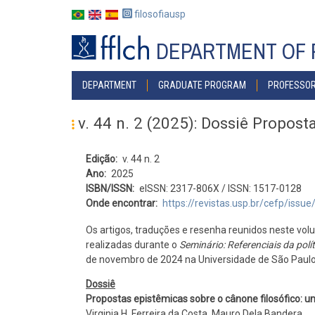
Skip
filosofiausp
to
main
DEPARTMENT OF 
content
MENU
DEPARTMENT
GRADUATE PROGRAM
PROFESSO
POSGRAD
v. 44 n. 2 (2025): Dossiê Propost
Edição
v. 44 n. 2
Ano
2025
ISBN/ISSN
eISSN: 2317-806X / ISSN: 1517-0128
Onde encontrar
https://revistas.usp.br/cefp/issu
Os artigos, traduções e resenha reunidos neste vo
realizadas durante o
Seminário: Referenciais da pol
de novembro de 2024 na Universidade de São Paul
Dossiê
Propostas epistêmicas sobre o cânone filosófico: u
Virginia H. Ferreira da Costa, Mauro Dela Bandera