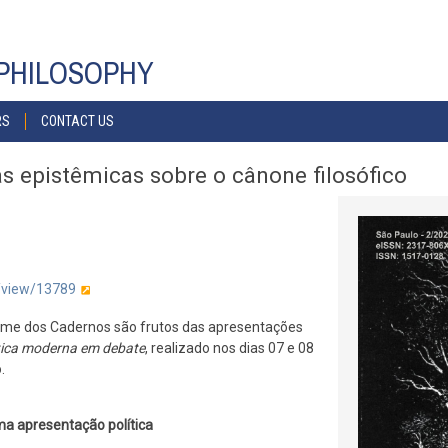
PHILOSOPHY
RS
CONTACT US
as epistêmicas sobre o cânone filosófico
e/view/13789
lume dos Cadernos são frutos das apresentações
ítica moderna em debate
, realizado nos dias 07 e 08
o.
ma apresentação política