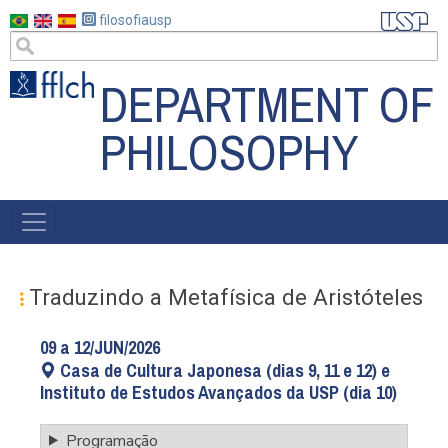
Skip
filosofiausp
to
main
DEPARTMENT OF
content
PHILOSOPHY
MENU
POSGRAD
Traduzindo a Metafísica de Aristóteles
09 a 12/JUN/2026
Casa de Cultura Japonesa (dias 9, 11 e 12) e
Instituto de Estudos Avançados da USP (dia 10)
Programação