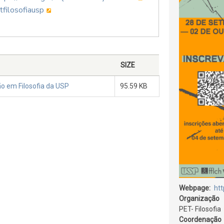
filosofiausp
SIZE
o em Filosofia da USP
95.59 KB
Webpage
htt
Organização
PET- Filosofia
Coordenação