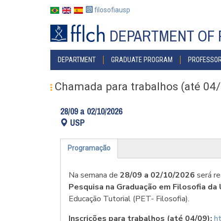
Skip
filosofiausp
to
main
DEPARTMENT OF 
content
MENU
DEPARTMENT
GRADUATE PROGRAM
PROFESSO
POSGRAD
Chamada para trabalhos (até 04/
28/09 a 02/10/2026
USP
Programação
(active
tab)
Na semana de
28/09 a 02/10/2026
será re
Pesquisa na Graduação em Filosofia da
Educação Tutorial (PET- Filosofia).
Inscrições para trabalhos (até 04/09):
h