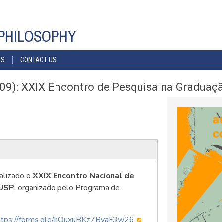
PHILOSOPHY
RS
CONTACT US
09): XXIX Encontro de Pesquisa na Graduaç
alizado o
XXIX Encontro Nacional de
 USP
, organizado pelo Programa de
ttps://forms.gle/hQuxuBKz7ByaF3w26