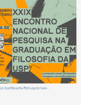
ps://petfilosofia.fflch.usp.br/xxix-…