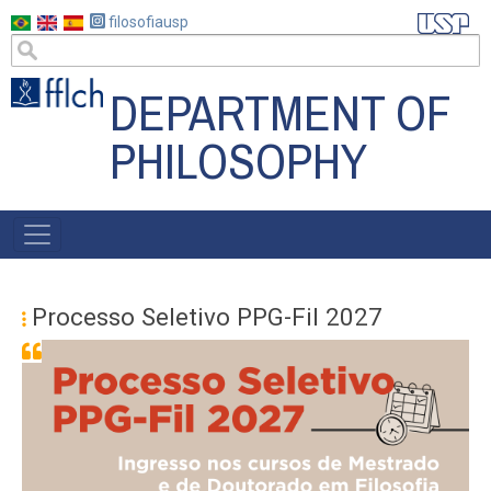
Skip
filosofiausp
to
main
DEPARTMENT OF
content
PHILOSOPHY
MENU
POSGRAD
Processo Seletivo PPG-Fil 2027