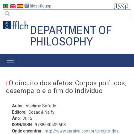
Skip
filosofiausp
to
main
DEPARTMENT OF
content
PHILOSOPHY
MENU
POSGRAD
O circuito dos afetos: Corpos políticos,
desemparo e o fim do indivíduo
Autor
Vladimir Safatle
Editora
Cosac & Naify
Ano
2015
ISBN/ISSN
9788540509603
Onde encontrar
http://www.saraiva.com.br/circuito-dos-