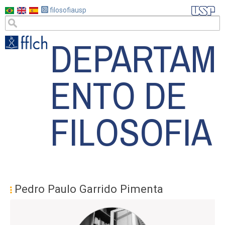
Pasar
filosofiausp
al
contenido
DEPARTAM
principal
ENTO DE
FILOSOFIA
#MENU
PÓS
Pedro Paulo Garrido Pimenta
ES