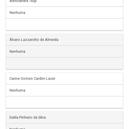
Alessandra Tsuji
PRAZO
NOME
PARA
DO
Nenhuma
RESOLUÇÃO
ALUNO
PENDÊNCIA
Álvaro Lazzarotto de Almeida
Nenhuma
Carine Gomes Cardim Laser
Nenhuma
Dalila Pinheiro da Silva