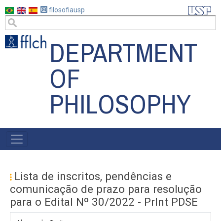
Skip
filosofiausp
to
main
DEPARTMENT
content
OF
PHILOSOPHY
MENU
POSGRAD
Lista de inscritos, pendências e
comunicação de prazo para resolução
para o Edital Nº 30/2022 - PrInt PDSE