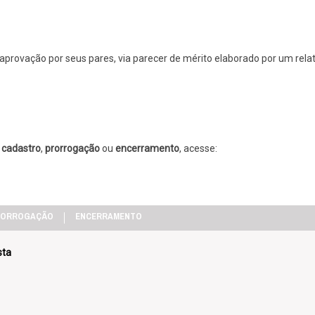
aprovação por seus pares, via parecer de mérito elaborado por um relat
,
cadastro
,
prorrogação
ou
encerramento
, acesse:
RORROGAÇÃO
ENCERRAMENTO
sta