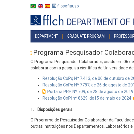
Skip
filosofiausp
to
main
DEPARTMENT OF 
content
MENU
DEPARTMENT
GRADUATE PROGRAM
PROFESSO
POSGRAD
Programa Pesquisador Colabora
O Programa Pesquisador Colaborador, criado em 06 de o
colaborar com a pesquisa científica da Universidade de
Resolução CoPq Nº 7.413, de 06 de outubro de 
Resolução CoPq Nº 7787, de 26 de agosto de 20
Portaria PRP Nº 709, de 28 de agosto de 2019
Resolução CoPI nº 8629, de15 de maio de 2024
1. Disposições gerais
O Programa de Pesquisador Colaborador da Faculdade d
outras instituições nos Departamentos, Laboratórios e