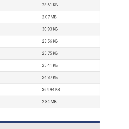
28.61 KB
2.07 MB
30.93 KB
23.56 KB
25.75 KB
25.41 KB
24.87 KB
364.94 KB
2.84 MB