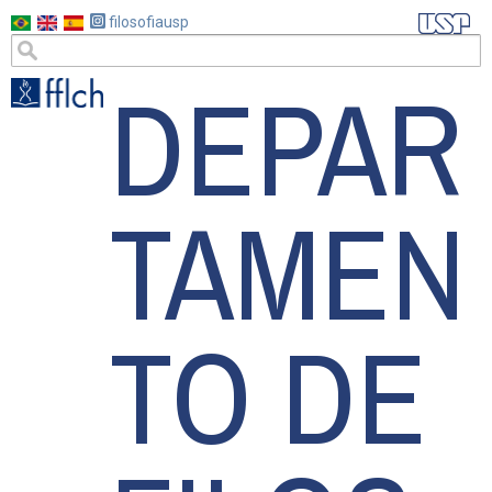
Pular
filosofiausp
para
DEPAR
o
conteúdo
principal
TAMEN
TO DE