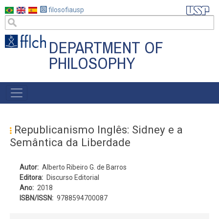
Skip
filosofiausp
to
main
content
DEPARTMENT OF
PHILOSOPHY
MENU
POSGRAD
Republicanismo Inglês: Sidney e a
Semântica da Liberdade
Autor
Alberto Ribeiro G. de Barros
Editora
Discurso Editorial
Ano
2018
ISBN/ISSN
9788594700087