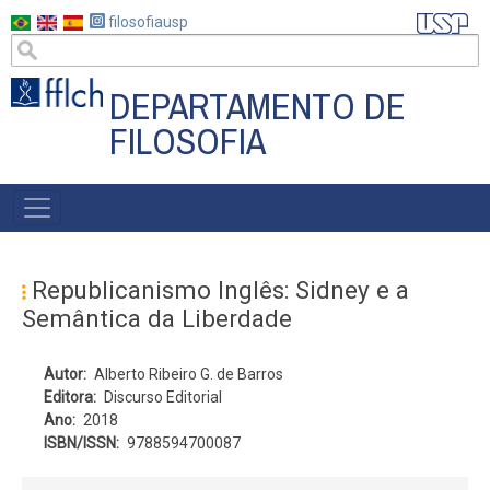
Pular
filosofiausp
para
o
conteúdo
DEPARTAMENTO DE
principal
FILOSOFIA
MAIN
NAVIGATION
Republicanismo Inglês: Sidney e a
Semântica da Liberdade
Autor
Alberto Ribeiro G. de Barros
Editora
Discurso Editorial
Ano
2018
ISBN/ISSN
9788594700087