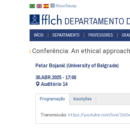
Pular
filosofiausp
para
o
DEPARTAMENTO D
conteúdo
principal
MAIN
INÍCIO
DEPARTAMENTO
PROFESSORES
GRA
NAVIGATION
Conferência: An ethical approach
Petar Bojanić (University of Belgrade)
30.ABR.2025 - 17:00
Auditório 14
Programação
Inscrições
(aba
ativa)
Transmissão:
https://youtube.com/live/1b