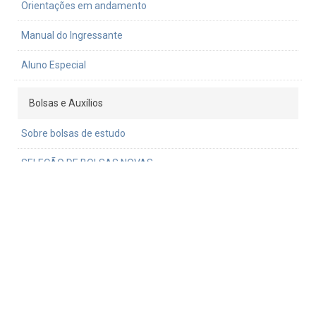
Orientações em andamento
Manual do Ingressante
Aluno Especial
Bolsas e Auxílios
Sobre bolsas de estudo
SELEÇÃO DE BOLSAS NOVAS
RENOVAÇÃO DE BOLSAS
Bolsas Atribuídas e Vigentes
EDITAL PDSE
Normativa do uso da verba PROEX