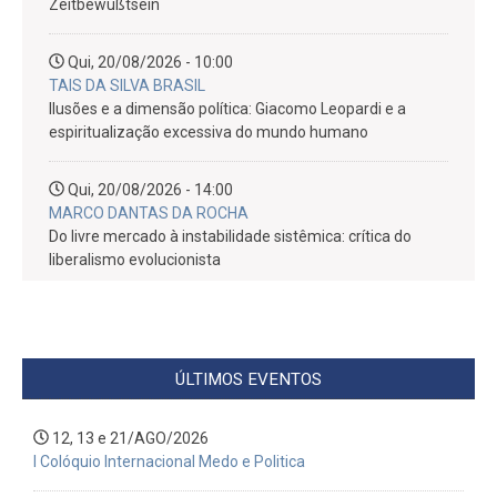
Zeitbewußtsein
Qui, 20/08/2026 - 10:00
TAIS DA SILVA BRASIL
Ilusões e a dimensão política: Giacomo Leopardi e a
espiritualização excessiva do mundo humano
Qui, 20/08/2026 - 14:00
MARCO DANTAS DA ROCHA
Do livre mercado à instabilidade sistêmica: crítica do
liberalismo evolucionista
Seg, 24/08/2026 - 14:00
ANA GABRIELA VILHENA DE MELLO SANTOS
O próprio da substância nas Categorias: como algo pode
ÚLTIMOS EVENTOS
mudar sem deixar de ser aquilo que é?
12, 13 e 21/AGO/2026
Sex, 28/08/2026 - 14:00
I Colóquio Internacional Medo e Politica
NATÁLIA LEON NUNES
De tudo fica um pouco. Escrita de si, fragmentação e