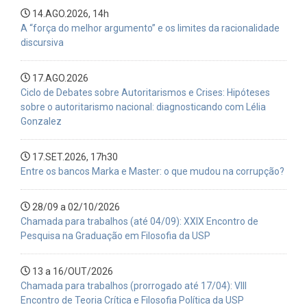
testamento em Maurice Blanchot
14.AGO.2026, 14h
A “força do melhor argumento” e os limites da racionalidade
discursiva
Qui, 03/09/2026 - 14:00
VICTOR SCHITTINI TANIGUTI
Os fins humanos e o fim da cidade: Um estudo sobre os
17.AGO.2026
modos de vida na Ética Nicomaqueia e na Política de
Ciclo de Debates sobre Autoritarismos e Crises: Hipóteses
Aristóteles
sobre o autoritarismo nacional: diagnosticando com Lélia
Gonzalez
Sex, 11/09/2026 - 14:00
LUANA ALVES DOS SANTOS
17.SET.2026, 17h30
Diadorim: gênero, alteridade e performance no Grande
Entre os bancos Marka e Master: o que mudou na corrupção?
sertão: veredas
28/09 a 02/10/2026
Seg, 28/09/2026 - 09:30
Chamada para trabalhos (até 04/09): XXIX Encontro de
RAFAEL ZAMBONELLI NOGUEIRA
Pesquisa na Graduação em Filosofia da USP
O tear do visível: natureza, história e morfologia em
Merleau-Ponty
13 a 16/OUT/2026
Chamada para trabalhos (prorrogado até 17/04): VIII
Encontro de Teoria Crítica e Filosofia Política da USP