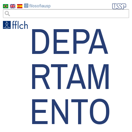
Pular
filosofiausp
para
DEPA
o
conteúdo
principal
RTAM
ENTO