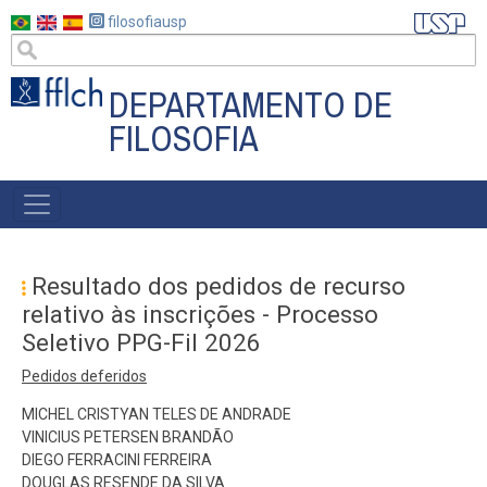
Pular
filosofiausp
para
o
conteúdo
DEPARTAMENTO DE
principal
FILOSOFIA
MAIN
NAVIGATION
Resultado dos pedidos de recurso
relativo às inscrições - Processo
Seletivo PPG-Fil 2026
Pedidos deferidos
MICHEL CRISTYAN TELES DE ANDRADE
VINICIUS PETERSEN BRANDÃO
DIEGO FERRACINI FERREIRA
DOUGLAS RESENDE DA SILVA