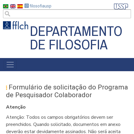
Pular
filosofiausp
para
o
DEPARTAMENTO
conteúdo
principal
DE FILOSOFIA
MAIN
NAVIGATION
Formulário de solicitação do Programa
de Pesquisador Colaborador
Atenção
Atenção: Todos os campos obrigatórios devem ser
preenchidos. Quando solicitado, documentos em anexo
deverão estar devidamente assinados. Não será aceita