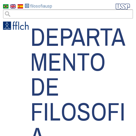
Pular
filosofiausp
para
o
DEPARTA
conteúdo
principal
MENTO
DE
FILOSOFI