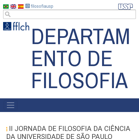
Pular
filosofiausp
para
o
DEPARTAM
conteúdo
principal
ENTO DE
FILOSOFIA
MAIN
NAVIGATION
II JORNADA DE FILOSOFIA DA CIÊNCIA
DA UNIVERSIDADE DE SÃO PAULO