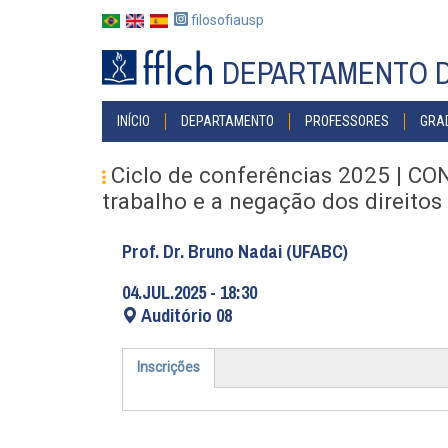
Pular
filosofiausp
para
o
DEPARTAMENTO D
conteúdo
principal
MAIN
INÍCIO
DEPARTAMENTO
PROFESSORES
GRA
NAVIGATION
Ciclo de conferências 2025 | CO
trabalho e a negação dos direitos
Prof. Dr. Bruno Nadai (UFABC)
04.JUL.2025 - 18:30
Auditório 08
Inscrições
(aba
ativa)