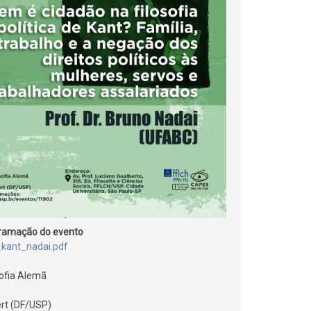
gramação do evento
_kant_nadai.pdf
sofia Alemã
ert (DF/USP)