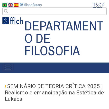
Pular
filosofiausp
para
o
DEPARTAMENT
conteúdo
principal
O DE
FILOSOFIA
MAIN
NAVIGATION
SEMINÁRIO DE TEORIA CRÍTICA 2025 |
Realismo e emancipação na Estética de
Lukács