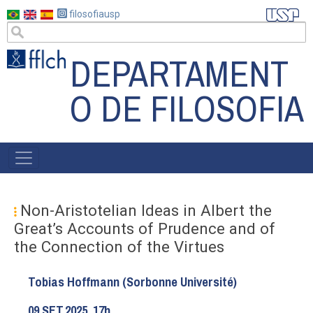
Pular
filosofiausp
para
o
DEPARTAMENT
conteúdo
principal
O DE FILOSOFIA
MAIN
NAVIGATION
Non-Aristotelian Ideas in Albert the
Great’s Accounts of Prudence and of
the Connection of the Virtues
Tobias Hoffmann (Sorbonne Université)
09.SET.2025, 17h