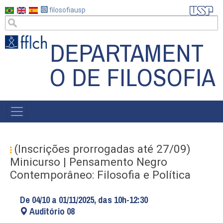
Pular
filosofiausp
para
o
DEPARTAMENT
conteúdo
principal
O DE FILOSOFIA
MAIN
NAVIGATION
(Inscrições prorrogadas até 27/09)
Minicurso | Pensamento Negro
Contemporâneo: Filosofia e Política
De 04/10 a 01/11/2025, das 10h-12:30
Auditório 08