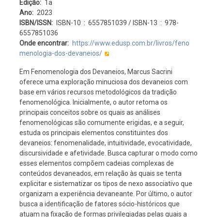
Edição
1a
Ano
2023
ISBN/ISSN
ISBN-10 ‏ : ‎ 6557851039 / ISBN-13 ‏ : ‎ 978-
6557851036
Onde encontrar
https://www.edusp.com.br/livros/feno
menologia-dos-devaneios/
Em Fenomenologia dos Devaneios, Marcus Sacrini
oferece uma exploração minuciosa dos devaneios com
base em vários recursos metodológicos da tradição
fenomenológica. Inicialmente, o autor retoma os
principais conceitos sobre os quais as análises
fenomenológicas são comumente erigidas, e a seguir,
estuda os principais elementos constituintes dos
devaneios: fenomenalidade, intuitividade, evocatividade,
discursividade e afetividade. Busca capturar o modo como
esses elementos compõem cadeias complexas de
conteúdos devaneados, em relação às quais se tenta
explicitar e sistematizar os tipos de nexo associativo que
organizam a experiência devaneante. Por último, o autor
busca a identificação de fatores sócio-históricos que
atuam na fixação de formas privilegiadas pelas quais a