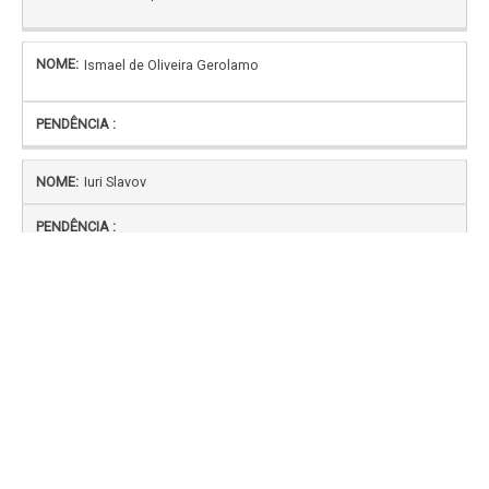
Ismael de Oliveira Gerolamo
Iuri Slavov
Jacques Augusto de Aguiar Morais Guimarães
Comprovante de residência
Jailson Ramos de Oliveira Júnior