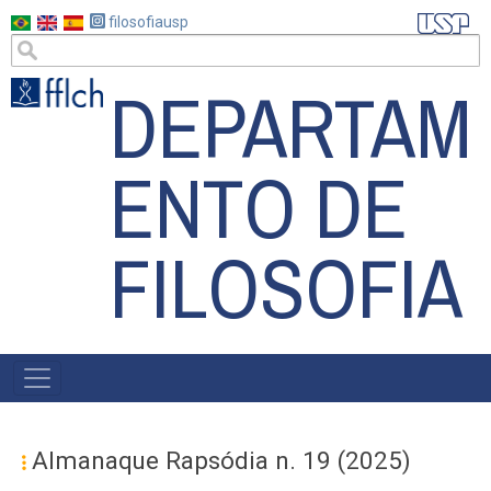
Pular
filosofiausp
para
o
DEPARTAM
conteúdo
principal
ENTO DE
FILOSOFIA
MAIN
NAVIGATION
Almanaque Rapsódia n. 19 (2025)