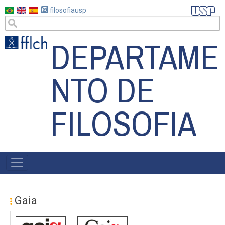
Pular
filosofiausp
para
o
DEPARTAME
conteúdo
principal
NTO DE
FILOSOFIA
MAIN
NAVIGATION
Gaia