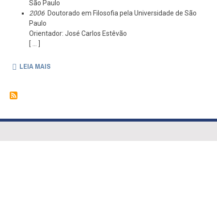
São Paulo
2006
Doutorado em Filosofia pela Universidade de São
Paulo
Orientador: José Carlos Estêvão
[ ... ]
LEIA MAIS
S
O
B
R
E
C
A
R
L
O
S
E
D
U
A