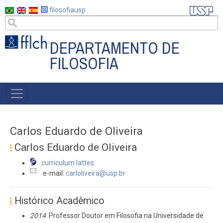
Pular
filosofiausp
para
o
conteúdo
DEPARTAMENTO DE
principal
FILOSOFIA
MAIN
NAVIGATION
Carlos Eduardo de Oliveira
Carlos Eduardo de Oliveira
curriculum lattes
e-mail:
carloliveira@usp.br
Histórico Acadêmico
2014
Professor Doutor em Filosofia na Universidade de