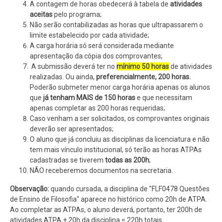
A contagem de horas obedecerá à tabela de
atividades
aceitas
pelo programa;
Não serão contabilizadas as horas que ultrapassarem o
limite estabelecido por cada atividade;
A carga horária só será considerada mediante
apresentação da cópia dos comprovantes;
A submissão deverá ter no
mínimo 50 horas
de atividades
realizadas. Ou ainda,
preferencialmente, 200 horas.
Poderão submeter menor carga horária apenas os alunos
que
já tenham MAIS de 150 horas
e que necessitam
apenas completar as 200 horas requeridas;
Caso venham a ser solicitados, os comprovantes originais
deverão ser apresentados;
O aluno que já concluiu as disciplinas da licenciatura e não
tem mais vínculo institucional, só terão as horas ATPAs
cadastradas se tiverem
todas as 200h
;
NÃO receberemos documentos na secretaria.
Observação:
quando cursada, a disciplina de "FLF0478 Questões
de Ensino de Filosofia" aparece no histórico como 20h de ATPA.
Ao completar as ATPAs, o aluno deverá, portanto, ter 200h de
atividades ATPA + 20h da disciplina = 220h totais.