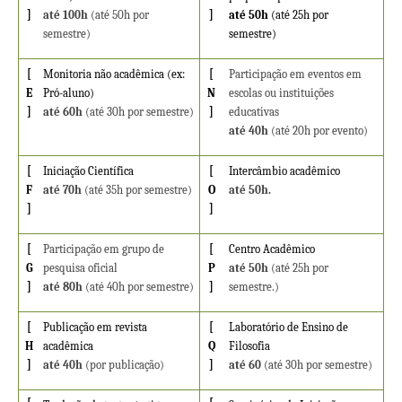
]
até 100h
(até 50h por
]
até 50h
(até 25h por
semestre)
semestre)
[
Monitoria não acadêmica (ex:
[
Participação em eventos em
E
Pró-aluno)
N
escolas ou instituições
]
até 60h
(até 30h por semestre)
]
educativas
até 40h
(até 20h por evento)
[
Iniciação Científica
[
Intercâmbio acadêmico
F
até 70h
(até 35h por semestre)
O
até 50h.
]
]
[
Participação em grupo de
[
Centro Acadêmico
G
pesquisa oficial
P
até 50h
(até 25h por
]
até 80h
(até 40h por semestre)
]
semestre.)
[
Publicação em revista
[
Laboratório de Ensino de
H
acadêmica
Q
Filosofia
]
até 40h
(por publicação)
]
até 60
(até 30h por semestre)