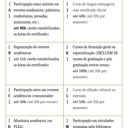
[
Participação como ouvinte em
[
Curso de língua estrangeira
A
eventos acadêmicos (palestras,
J
com certificado oficial
]
conferências, jornadas,
]
até 60h
(até 30h por
minicursos, etc.)
semestre)
até 80h
(serão contabilizadas
as horas do certificado)
[
Organização de eventos
[
Cursos de formação geral ou
B
acadêmicos
K
especialização (EXCLUEM-SE
]
até 15h
(serão contabilizadas
]
cursos de graduação e pós-
as horas do certificado)
graduação
strictu sensu
)
até 100h
(até 50h por
semestre)
[
Participação ativa em eventos
[
Curso de difusão cultural ou
C
acadêmicos (comunicador
L
extensão
]
até 40h
(até 10h por evento)
]
até 50h
(até 25h por
semestre)
[
Monitoria acadêmica (ex:
[
Participação em atividades
D
PLEA)
M
propostas pela biblioteca