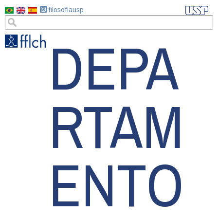
Pular
filosofiausp
para
DEPA
o
conteúdo
principal
RTAM
ENTO