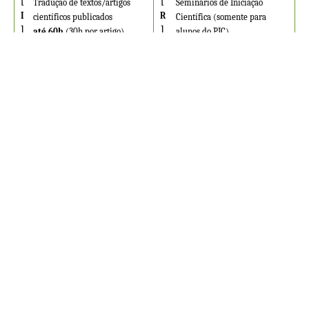
[
[
Tradução de textos/artigos
Seminários de Iniciação
I
R
científicos publicados
Científica (somente para
]
]
até 60h
(30h por artigo)
alunos do PIC)
até 30h
(até 15h por
semestre)
LICENCIATURA
Sobre
Projetos Pedagógicos
Normas, regimentos e outros documentos
Laboratório de Ensino de Filosofia (LEF)
ATPA