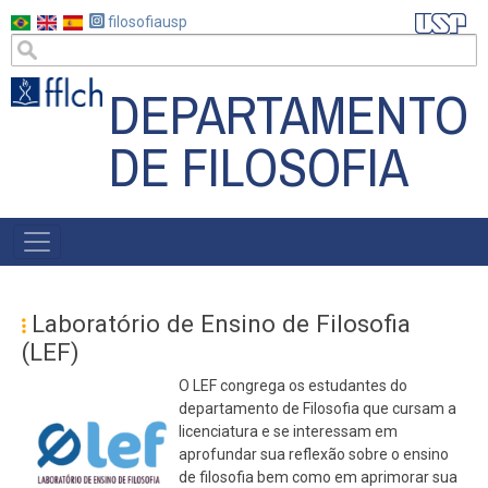
Pular
filosofiausp
para
o
DEPARTAMENTO
conteúdo
principal
DE FILOSOFIA
MAIN
NAVIGATION
Laboratório de Ensino de Filosofia
(LEF)
O LEF congrega os estudantes do
departamento de Filosofia que cursam a
licenciatura e se interessam em
aprofundar sua reflexão sobre o ensino
de filosofia bem como em aprimorar sua