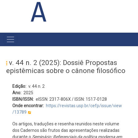
A
MAIN
NAVIGATION
v. 44 n. 2 (2025): Dossiê Propostas
epistêmicas sobre o cânone filosófico
Edição
v. 44 n. 2
Ano
2025
ISBN/ISSN
eISSN: 2317-806X / ISSN: 1517-0128
Onde encontrar
https://revistas.usp.br/cefp/issue/view
/13789
Os artigos, traduções e resenha reunidos neste volume
dos Cadernos são frutos das apresentações realizadas
durante o
Seminário: Referenciais da política moderna em