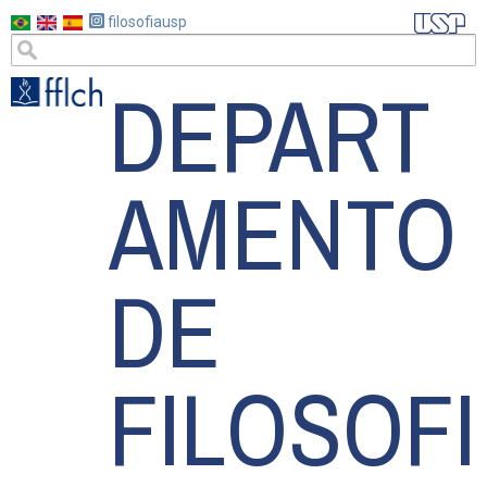
Pular
filosofiausp
para
DEPART
o
conteúdo
principal
AMENTO
DE
FILOSOFI