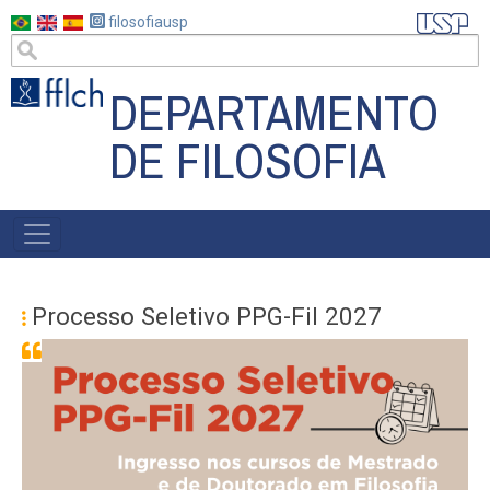
Pular
filosofiausp
para
o
DEPARTAMENTO
conteúdo
principal
DE FILOSOFIA
MAIN
NAVIGATION
Processo Seletivo PPG-Fil 2027